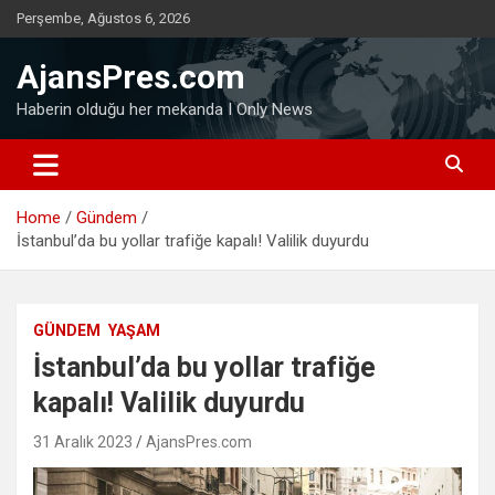
Skip
Perşembe, Ağustos 6, 2026
to
content
AjansPres.com
Haberin olduğu her mekanda I Only News
Home
Gündem
İstanbul’da bu yollar trafiğe kapalı! Valilik duyurdu
GÜNDEM
YAŞAM
İstanbul’da bu yollar trafiğe
kapalı! Valilik duyurdu
31 Aralık 2023
AjansPres.com