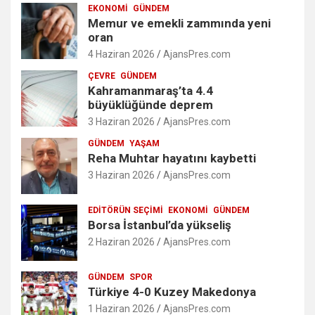
EKONOMI
GÜNDEM
Memur ve emekli zammında yeni
oran
4 Haziran 2026
AjansPres.com
ÇEVRE
GÜNDEM
Kahramanmaraş’ta 4.4
büyüklüğünde deprem
3 Haziran 2026
AjansPres.com
GÜNDEM
YAŞAM
Reha Muhtar hayatını kaybetti
3 Haziran 2026
AjansPres.com
EDITÖRÜN SEÇIMI
EKONOMI
GÜNDEM
Borsa İstanbul’da yükseliş
2 Haziran 2026
AjansPres.com
GÜNDEM
SPOR
Türkiye 4-0 Kuzey Makedonya
1 Haziran 2026
AjansPres.com