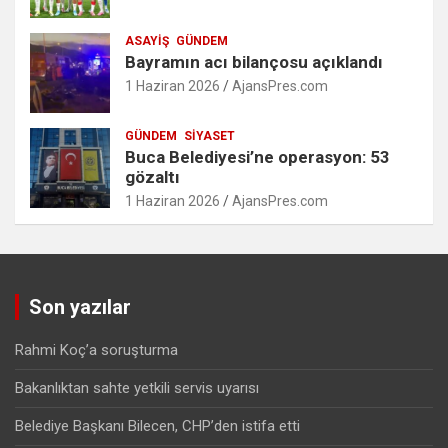
ASAYIŞ
GÜNDEM
Bayramın acı bilançosu açıklandı
1 Haziran 2026
AjansPres.com
GÜNDEM
SIYASET
Buca Belediyesi’ne operasyon: 53
gözaltı
1 Haziran 2026
AjansPres.com
Son yazılar
Rahmi Koç’a soruşturma
Bakanlıktan sahte yetkili servis uyarısı
Belediye Başkanı Bilecen, CHP’den istifa etti