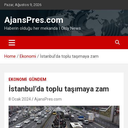
Skip
Pazar, Ağustos 9, 2026
to
content
AjansPres.com
Haberin olduğu her mekanda I Only News
Home
Ekonomi
İstanbul’da toplu taşımaya zam
EKONOMI
GÜNDEM
İstanbul’da toplu taşımaya zam
8 Ocak 2024
AjansPres.com