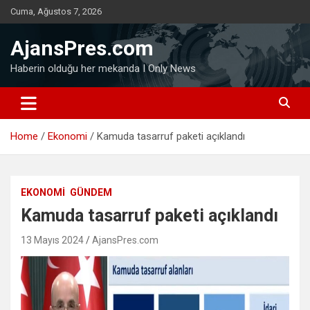
Skip
Cuma, Ağustos 7, 2026
to
content
AjansPres.com
Haberin olduğu her mekanda I Only News
Home
Ekonomi
Kamuda tasarruf paketi açıklandı
EKONOMI
GÜNDEM
Kamuda tasarruf paketi açıklandı
13 Mayıs 2024
AjansPres.com