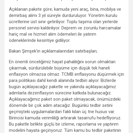
Açıklanan pakete göre; kamuda yeni araç, bina, mobilya ve
demirbaş alımı 3 yıl süreyle durduruluyor. Yönetim kurulu
ücretlerine üst sınır getiriliyor. Toplu taşıma olan yerlerde
personel servisi kaldırılıyor. Deprem ve zorunlu harcamalar
hariç mal ve hizmet alım ödemeleri ile yatırım
ödeneklerinde kesintiye gidiliyor.
Bakan Şimşek’in açıklamalarından satırbaşları;
En önemli önceliğimiz hayat pahalılığını sorun olmaktan
çıkarmak, sürdürülebilir büyüme için düşük tek haneli
enflasyon olmazsa olmaz. TCMB enflasyonu düşürmek için
para politikası dahil kendi alanında tedbiri alıyor. Bizlerde
bugün açıklayacağız paketle ve yakında açıklayacağımız
adımlarla dezenflasyon sürecine katkıda bulunacağız.
Açıklayacağımız paket son paket olmayacak, önümüzdeki
dönemde bir çok adım atacağız. Bugünkü tedbir setini
geçmişteki uygulamalardan faklı kılan üç tne husus var.
Birincisi kamuda verimliliği artırarak tasarrufu hedefliyoruz.
Bu paketle birlikte güçlü bir izleme, raporlama ve yaptırım
modelini hayata geçiriyoruz. Tüm kamu bu tedbir paketinin