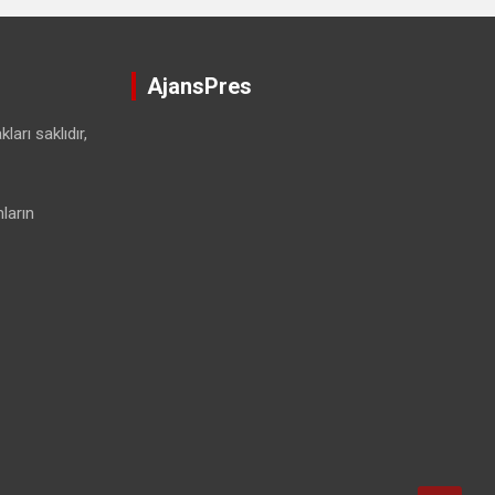
AjansPres
ları saklıdır,
ların