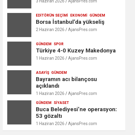
3 Haziran 2026
AjansPres.com
EDITÖRÜN SEÇIMI
EKONOMI
GÜNDEM
Borsa İstanbul’da yükseliş
2 Haziran 2026
AjansPres.com
GÜNDEM
SPOR
Türkiye 4-0 Kuzey Makedonya
1 Haziran 2026
AjansPres.com
ASAYIŞ
GÜNDEM
Bayramın acı bilançosu
açıklandı
1 Haziran 2026
AjansPres.com
GÜNDEM
SIYASET
Buca Belediyesi’ne operasyon:
53 gözaltı
1 Haziran 2026
AjansPres.com