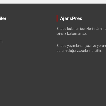
ler
AjansPres
Sitede bulunan içeriklerin tüm hak
izinsiz kullanılamaz.
mi
Sitede yayımlanan yazı ve yorum
sorumluluğu yazarlarına aittir.