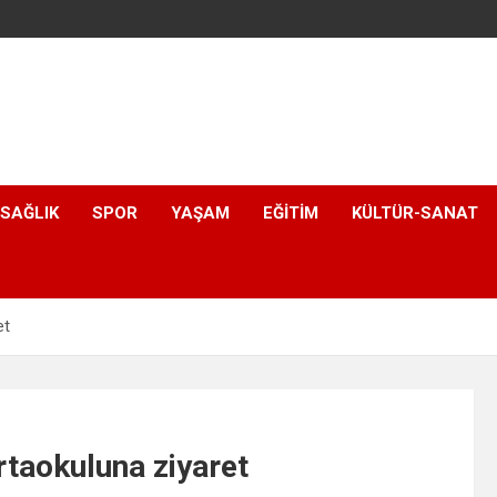
SAĞLIK
SPOR
YAŞAM
EĞITIM
KÜLTÜR-SANAT
et
rtaokuluna ziyaret