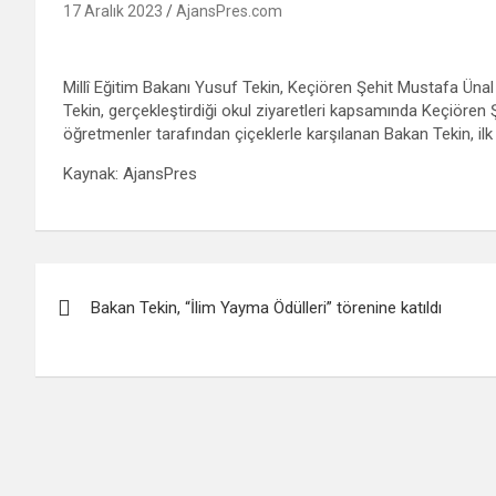
17 Aralık 2023
AjansPres.com
Millî Eğitim Bakanı Yusuf Tekin, Keçiören Şehit Mustafa Üna
Tekin, gerçekleştirdiği okul ziyaretleri kapsamında Keçiören
öğretmenler tarafından çiçeklerle karşılanan Bakan Tekin, ilk o
Kaynak: AjansPres
Yazı
Bakan Tekin, “İlim Yayma Ödülleri” törenine katıldı
gezinmesi