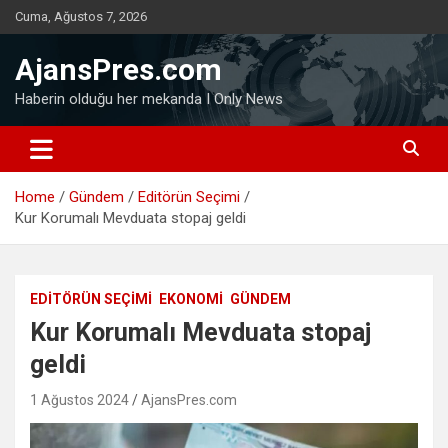
Skip
Cuma, Ağustos 7, 2026
to
content
AjansPres.com
Haberin olduğu her mekanda I Only News
Home
Gündem
Editörün Seçimi
Kur Korumalı Mevduata stopaj geldi
EDITÖRÜN SEÇIMI
EKONOMI
GÜNDEM
Kur Korumalı Mevduata stopaj
geldi
1 Ağustos 2024
AjansPres.com