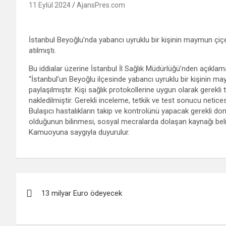
11 Eylül 2024
AjansPres.com
İstanbul Beyoğlu’nda yabancı uyruklu bir kişinin maymun çiçe
atılmıştı.
Bu iddialar üzerine İstanbul İl Sağlık Müdürlüğü’nden açıklam
“İstanbul’un Beyoğlu ilçesinde yabancı uyruklu bir kişinin m
paylaşılmıştır. Kişi sağlık protokollerine uygun olarak gerekl
nakledilmiştir. Gerekli inceleme, tetkik ve test sonucu netice
Bulaşıcı hastalıkların takip ve kontrolünü yapacak gerekli don
olduğunun bilinmesi, sosyal mecralarda dolaşan kaynağı belir
Kamuoyuna saygıyla duyurulur.
Yazı
13 milyar Euro ödeyecek
gezinmesi