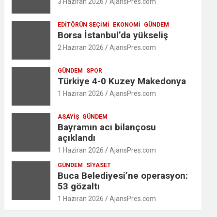
3 Haziran 2026
AjansPres.com
EDITÖRÜN SEÇIMI
EKONOMI
GÜNDEM
Borsa İstanbul’da yükseliş
2 Haziran 2026
AjansPres.com
GÜNDEM
SPOR
Türkiye 4-0 Kuzey Makedonya
1 Haziran 2026
AjansPres.com
ASAYIŞ
GÜNDEM
Bayramın acı bilançosu
açıklandı
1 Haziran 2026
AjansPres.com
GÜNDEM
SIYASET
Buca Belediyesi’ne operasyon:
53 gözaltı
1 Haziran 2026
AjansPres.com