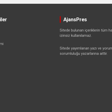
ler
AjansPres
Sitede bulunan içeriklerin tüm hak
izinsiz kullanılamaz.
mi
Sitede yayımlanan yazı ve yorum
sorumluluğu yazarlarına aittir.