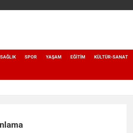
SAĞLIK
SPOR
YAŞAM
EĞITIM
KÜLTÜR-SANAT
anlama