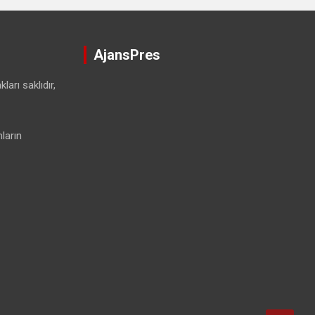
AjansPres
ları saklıdır,
ların