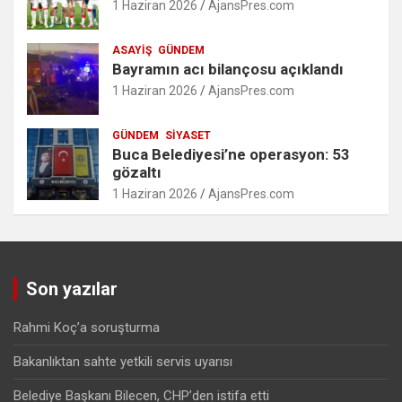
1 Haziran 2026
AjansPres.com
ASAYIŞ
GÜNDEM
Bayramın acı bilançosu açıklandı
1 Haziran 2026
AjansPres.com
GÜNDEM
SIYASET
Buca Belediyesi’ne operasyon: 53
gözaltı
1 Haziran 2026
AjansPres.com
Son yazılar
Rahmi Koç’a soruşturma
Bakanlıktan sahte yetkili servis uyarısı
Belediye Başkanı Bilecen, CHP’den istifa etti