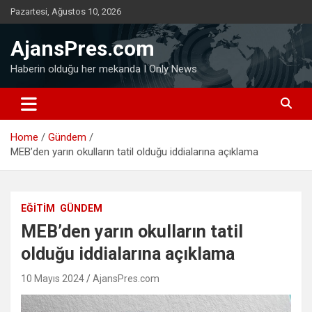
Skip
Pazartesi, Ağustos 10, 2026
to
content
AjansPres.com
Haberin olduğu her mekanda I Only News
Home
Gündem
MEB’den yarın okulların tatil olduğu iddialarına açıklama
EĞITIM
GÜNDEM
MEB’den yarın okulların tatil
olduğu iddialarına açıklama
10 Mayıs 2024
AjansPres.com