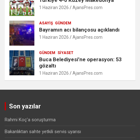
1 Haziran 2026
AjansPres.com
ASAYIŞ
GÜNDEM
Bayramın acı bilançosu açıklandı
1 Haziran 2026
AjansPres.com
GÜNDEM
SIYASET
Buca Belediyesi’ne operasyon: 53
gözaltı
1 Haziran 2026
AjansPres.com
Son yazılar
Rahmi Koç’a soruşturma
Bakanlıktan sahte yetkili servis uyarısı