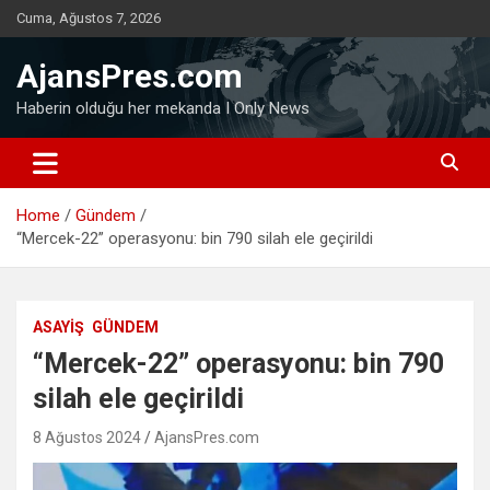
Skip
Cuma, Ağustos 7, 2026
to
content
AjansPres.com
Haberin olduğu her mekanda I Only News
Home
Gündem
“Mercek-22” operasyonu: bin 790 silah ele geçirildi
ASAYIŞ
GÜNDEM
“Mercek-22” operasyonu: bin 790
silah ele geçirildi
8 Ağustos 2024
AjansPres.com