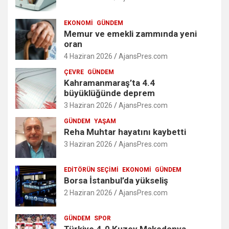
EKONOMI
GÜNDEM
Memur ve emekli zammında yeni
oran
4 Haziran 2026
AjansPres.com
ÇEVRE
GÜNDEM
Kahramanmaraş’ta 4.4
büyüklüğünde deprem
3 Haziran 2026
AjansPres.com
GÜNDEM
YAŞAM
Reha Muhtar hayatını kaybetti
3 Haziran 2026
AjansPres.com
EDITÖRÜN SEÇIMI
EKONOMI
GÜNDEM
Borsa İstanbul’da yükseliş
2 Haziran 2026
AjansPres.com
GÜNDEM
SPOR
Türkiye 4-0 Kuzey Makedonya