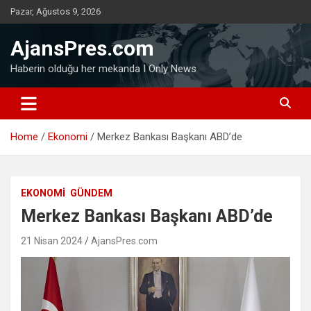
Skip
Pazar, Ağustos 9, 2026
to
content
AjansPres.com
Haberin olduğu her mekanda I Only News
Home
Ekonomi
Merkez Bankası Başkanı ABD’de
EKONOMI
GÜNDEM
Merkez Bankası Başkanı ABD’de
21 Nisan 2024
AjansPres.com