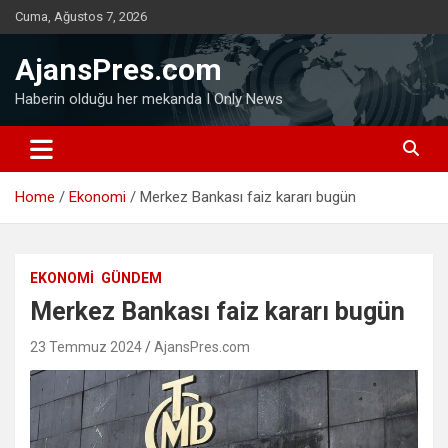
Skip
Cuma, Ağustos 7, 2026
to
content
AjansPres.com
Haberin olduğu her mekanda I Only News
Home
Ekonomi
Merkez Bankası faiz kararı bugün
EKONOMI
GÜNDEM
Merkez Bankası faiz kararı bugün
23 Temmuz 2024
AjansPres.com