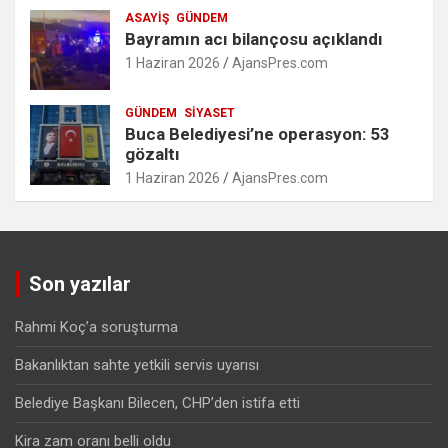
ASAYIŞ
GÜNDEM
Bayramın acı bilançosu açıklandı
1 Haziran 2026
AjansPres.com
GÜNDEM
SIYASET
Buca Belediyesi’ne operasyon: 53
gözaltı
1 Haziran 2026
AjansPres.com
Son yazılar
Rahmi Koç’a soruşturma
Bakanlıktan sahte yetkili servis uyarısı
Belediye Başkanı Bilecen, CHP’den istifa etti
Kira zam oranı belli oldu