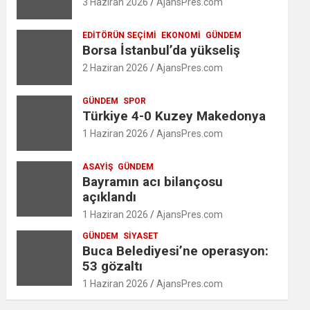
3 Haziran 2026
AjansPres.com
EDITÖRÜN SEÇIMI
EKONOMI
GÜNDEM
Borsa İstanbul’da yükseliş
2 Haziran 2026
AjansPres.com
GÜNDEM
SPOR
Türkiye 4-0 Kuzey Makedonya
1 Haziran 2026
AjansPres.com
ASAYIŞ
GÜNDEM
Bayramın acı bilançosu
açıklandı
1 Haziran 2026
AjansPres.com
GÜNDEM
SIYASET
Buca Belediyesi’ne operasyon:
53 gözaltı
1 Haziran 2026
AjansPres.com