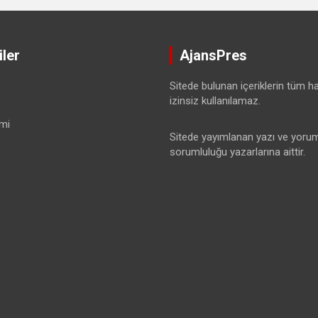
ler
AjansPres
Sitede bulunan içeriklerin tüm hak
izinsiz kullanılamaz.
mi
Sitede yayımlanan yazı ve yorum
sorumluluğu yazarlarına aittir.