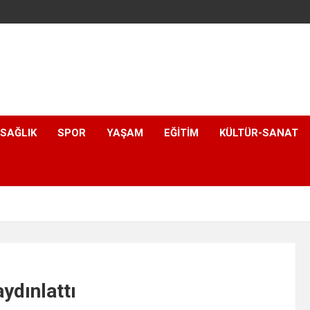
SAĞLIK
SPOR
YAŞAM
EĞITIM
KÜLTÜR-SANAT
ydınlattı