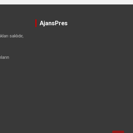
AjansPres
ları saklıdır,
ların