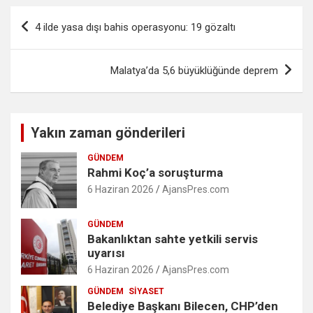
Yazı
4 ilde yasa dışı bahis operasyonu: 19 gözaltı
gezinmesi
Malatya’da 5,6 büyüklüğünde deprem
Yakın zaman gönderileri
GÜNDEM
Rahmi Koç’a soruşturma
6 Haziran 2026
AjansPres.com
GÜNDEM
Bakanlıktan sahte yetkili servis
uyarısı
6 Haziran 2026
AjansPres.com
GÜNDEM
SIYASET
Belediye Başkanı Bilecen, CHP’den