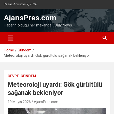
Skip
Pazar, Ağustos 9, 2026
to
content
AjansPres.com
Haberin olduğu her mekanda I Only News
Home
Gündem
Meteoroloji uyardı: Gök gürültülü sağanak bekleniyor
ÇEVRE
GÜNDEM
Meteoroloji uyardı: Gök gürültülü
sağanak bekleniyor
19 Mayıs 2026
AjansPres.com