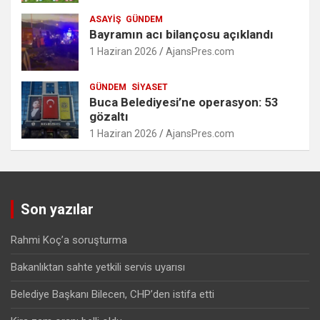
ASAYIŞ
GÜNDEM
Bayramın acı bilançosu açıklandı
1 Haziran 2026
AjansPres.com
GÜNDEM
SIYASET
Buca Belediyesi’ne operasyon: 53
gözaltı
1 Haziran 2026
AjansPres.com
Son yazılar
Rahmi Koç’a soruşturma
Bakanlıktan sahte yetkili servis uyarısı
Belediye Başkanı Bilecen, CHP’den istifa etti