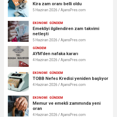
Kira zam oranı belli oldu
5 Haziran 2026
AjansPres.com
EKONOMI
GÜNDEM
Emekliyi ilgilendiren zam takvimi
netleşti
5 Haziran 2026
AjansPres.com
GÜNDEM
AYM’den nafaka kararı
4 Haziran 2026
AjansPres.com
EKONOMI
GÜNDEM
TOBB Nefes Kredisi yeniden başlıyor
4 Haziran 2026
AjansPres.com
EKONOMI
GÜNDEM
Memur ve emekli zammında yeni
oran
4 Haziran 2026
AjansPres.com