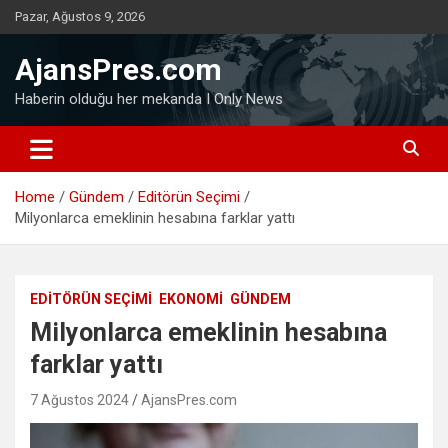
Skip
Pazar, Ağustos 9, 2026
to
content
AjansPres.com
Haberin olduğu her mekanda I Only News
Home
Gündem
Editörün Seçimi
Milyonlarca emeklinin hesabına farklar yattı
EDITÖRÜN SEÇIMI
EKONOMI
GÜNDEM
Milyonlarca emeklinin hesabına
farklar yattı
7 Ağustos 2024
AjansPres.com