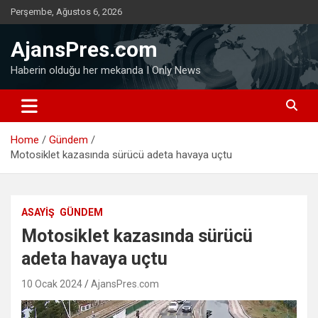
Skip
Perşembe, Ağustos 6, 2026
to
content
AjansPres.com
Haberin olduğu her mekanda I Only News
Home
Gündem
Motosiklet kazasında sürücü adeta havaya uçtu
ASAYIŞ
GÜNDEM
Motosiklet kazasında sürücü
adeta havaya uçtu
10 Ocak 2024
AjansPres.com
Video