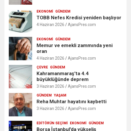
EKONOMI
GÜNDEM
TOBB Nefes Kredisi yeniden başlıyor
4 Haziran 2026
AjansPres.com
EKONOMI
GÜNDEM
Memur ve emekli zammında yeni
oran
4 Haziran 2026
AjansPres.com
ÇEVRE
GÜNDEM
Kahramanmaraş’ta 4.4
büyüklüğünde deprem
3 Haziran 2026
AjansPres.com
GÜNDEM
YAŞAM
Reha Muhtar hayatını kaybetti
3 Haziran 2026
AjansPres.com
EDITÖRÜN SEÇIMI
EKONOMI
GÜNDEM
Borsa İstanbul’da yükseliş