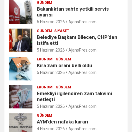
GÜNDEM
Bakanlıktan sahte yetkili servis
uyarısı
6 Haziran 2026
AjansPres.com
GÜNDEM
SIYASET
Belediye Başkanı Bilecen, CHP’den
istifa etti
5 Haziran 2026
AjansPres.com
EKONOMI
GÜNDEM
Kira zam oranı belli oldu
5 Haziran 2026
AjansPres.com
EKONOMI
GÜNDEM
Emekliyi ilgilendiren zam takvimi
netleşti
5 Haziran 2026
AjansPres.com
GÜNDEM
AYM’den nafaka kararı
4 Haziran 2026
AjansPres.com