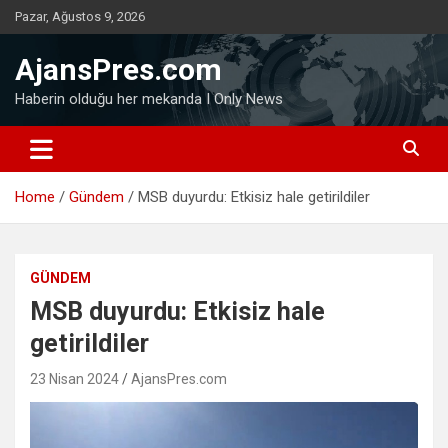
Skip
Pazar, Ağustos 9, 2026
to
content
AjansPres.com
Haberin olduğu her mekanda I Only News
Home
Gündem
MSB duyurdu: Etkisiz hale getirildiler
GÜNDEM
MSB duyurdu: Etkisiz hale
getirildiler
23 Nisan 2024
AjansPres.com