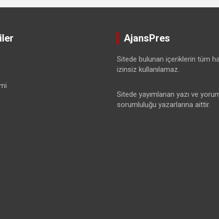
ler
AjansPres
Sitede bulunan içeriklerin tüm hak
izinsiz kullanılamaz.
mi
Sitede yayımlanan yazı ve yorum
sorumluluğu yazarlarına aittir.