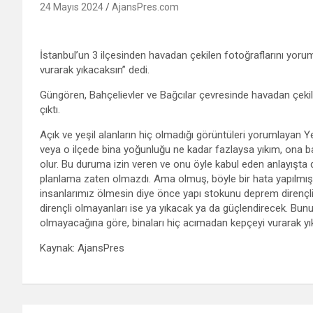
24 Mayıs 2024
AjansPres.com
İstanbul’un 3 ilçesinden havadan çekilen fotoğraflarını yorum
vurarak yıkacaksın” dedi.
Güngören, Bahçelievler ve Bağcılar çevresinde havadan çekil
çıktı.
Açık ve yeşil alanların hiç olmadığı görüntüleri yorumlayan Y
veya o ilçede bina yoğunluğu ne kadar fazlaysa yıkım, ona b
olur. Bu duruma izin veren ve onu öyle kabul eden anlayışta da 
planlama zaten olmazdı. Ama olmuş, böyle bir hata yapılmış.
insanlarımız ölmesin diye önce yapı stokunu deprem dirençli
dirençli olmayanları ise ya yıkacak ya da güçlendirecek. Bunu
olmayacağına göre, binaları hiç acımadan kepçeyi vurarak yı
Kaynak: AjansPres