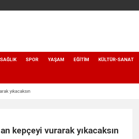
SAĞLIK
SPOR
YAŞAM
EĞITIM
KÜLTÜR-SANAT
rarak yıkacaksın
dan kepçeyi vurarak yıkacaksın