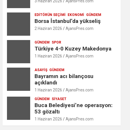
3 Haziran 2026
AjansPres.com
EDITÖRÜN SEÇIMI
EKONOMI
GÜNDEM
Borsa İstanbul’da yükseliş
2 Haziran 2026
AjansPres.com
GÜNDEM
SPOR
Türkiye 4-0 Kuzey Makedonya
1 Haziran 2026
AjansPres.com
ASAYIŞ
GÜNDEM
Bayramın acı bilançosu
açıklandı
1 Haziran 2026
AjansPres.com
GÜNDEM
SIYASET
Buca Belediyesi’ne operasyon:
53 gözaltı
1 Haziran 2026
AjansPres.com