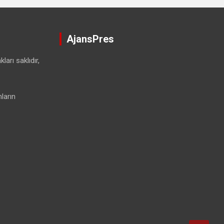
AjansPres
ları saklıdır,
ların