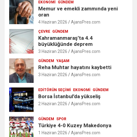
EKONOMI
GÜNDEM
Memur ve emekli zammında yeni
oran
4 Haziran 2026
AjansPres.com
ÇEVRE
GÜNDEM
Kahramanmaraş’ta 4.4
büyüklüğünde deprem
3 Haziran 2026
AjansPres.com
GÜNDEM
YAŞAM
Reha Muhtar hayatını kaybetti
3 Haziran 2026
AjansPres.com
EDITÖRÜN SEÇIMI
EKONOMI
GÜNDEM
Borsa İstanbul’da yükseliş
2 Haziran 2026
AjansPres.com
GÜNDEM
SPOR
Türkiye 4-0 Kuzey Makedonya
1 Haziran 2026
AjansPres.com