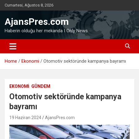
Skip
Cumartesi, Ağustos 8, 2026
to
content
AjansPres.com
Haberin olduğu her mekanda I Only News
Home
Ekonomi
Otomotiv sektöründe kampanya bayramı
EKONOMI
GÜNDEM
Otomotiv sektöründe kampanya
bayramı
19 Haziran 2024
AjansPres.com