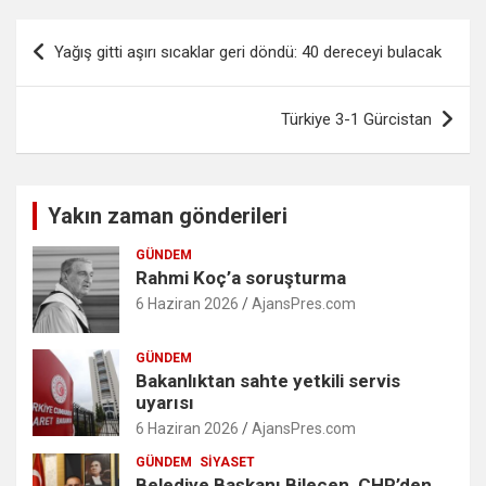
Yazı
Yağış gitti aşırı sıcaklar geri döndü: 40 dereceyi bulacak
gezinmesi
Türkiye 3-1 Gürcistan
Yakın zaman gönderileri
GÜNDEM
Rahmi Koç’a soruşturma
6 Haziran 2026
AjansPres.com
GÜNDEM
Bakanlıktan sahte yetkili servis
uyarısı
6 Haziran 2026
AjansPres.com
GÜNDEM
SIYASET
Belediye Başkanı Bilecen, CHP’den