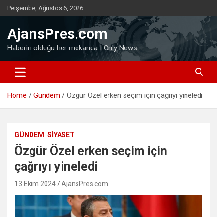
Skip
Perşembe, Ağustos 6, 2026
to
content
AjansPres.com
Haberin olduğu her mekanda I Only News
Home
Gündem
Özgür Özel erken seçim için çağrıyı yineledi
GÜNDEM
SIYASET
Özgür Özel erken seçim için
çağrıyı yineledi
13 Ekim 2024
AjansPres.com