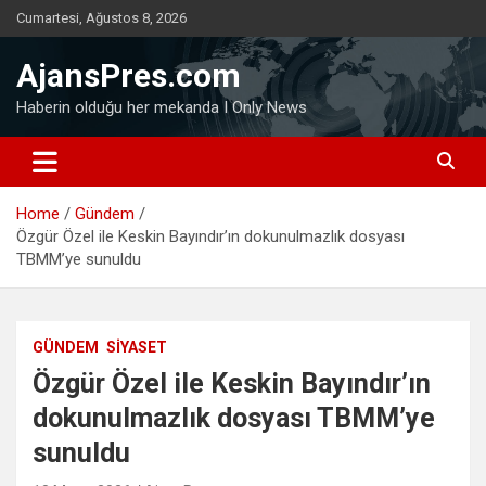
Skip
Cumartesi, Ağustos 8, 2026
to
content
AjansPres.com
Haberin olduğu her mekanda I Only News
Home
Gündem
Özgür Özel ile Keskin Bayındır’ın dokunulmazlık dosyası
TBMM’ye sunuldu
GÜNDEM
SIYASET
Özgür Özel ile Keskin Bayındır’ın
dokunulmazlık dosyası TBMM’ye
sunuldu