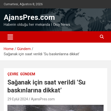
Skip
Cumartesi, Ağustos 8, 2026
to
content
AjansPres.com
Haberin olduğu her mekanda I Only News
Home
Gündem
Sağanak için saat verildi ‘Su baskınlarına dikkat’
ÇEVRE
GÜNDEM
Sağanak için saat verildi ‘Su
baskınlarına dikkat’
29 Eylül 2024
AjansPres.com