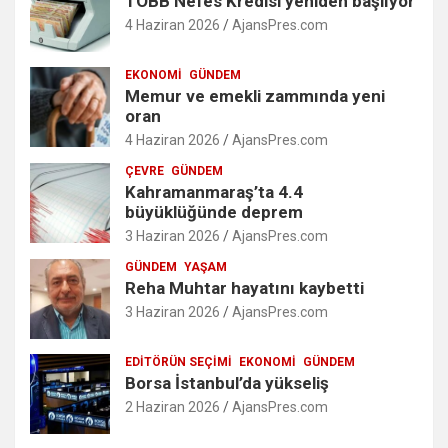
TOBB Nefes Kredisi yeniden başlıyor
4 Haziran 2026
AjansPres.com
EKONOMI
GÜNDEM
Memur ve emekli zammında yeni
oran
4 Haziran 2026
AjansPres.com
ÇEVRE
GÜNDEM
Kahramanmaraş’ta 4.4
büyüklüğünde deprem
3 Haziran 2026
AjansPres.com
GÜNDEM
YAŞAM
Reha Muhtar hayatını kaybetti
3 Haziran 2026
AjansPres.com
EDITÖRÜN SEÇIMI
EKONOMI
GÜNDEM
Borsa İstanbul’da yükseliş
2 Haziran 2026
AjansPres.com