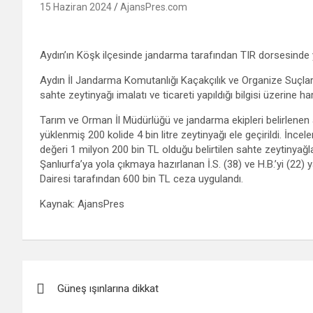
15 Haziran 2024
AjansPres.com
Aydın’ın Köşk ilçesinde jandarma tarafından TIR dorsesinde ya
Aydın İl Jandarma Komutanlığı Kaçakçılık ve Organize Suçlar
sahte zeytinyağı imalatı ve ticareti yapıldığı bilgisi üzerine ha
Tarım ve Orman İl Müdürlüğü ve jandarma ekipleri belirlene
yüklenmiş 200 kolide 4 bin litre zeytinyağı ele geçirildi. İnc
değeri 1 milyon 200 bin TL olduğu belirtilen sahte zeytinyağl
Şanlıurfa’ya yola çıkmaya hazırlanan İ.S. (38) ve H.B.’yi (22) 
Dairesi tarafından 600 bin TL ceza uygulandı.
Kaynak: AjansPres
Yazı
Güneş ışınlarına dikkat
gezinmesi