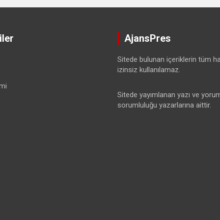
ler
AjansPres
Sitede bulunan içeriklerin tüm hak
izinsiz kullanılamaz.
mi
Sitede yayımlanan yazı ve yorum
sorumluluğu yazarlarına aittir.