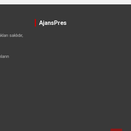
AjansPres
ları saklıdır,
ların