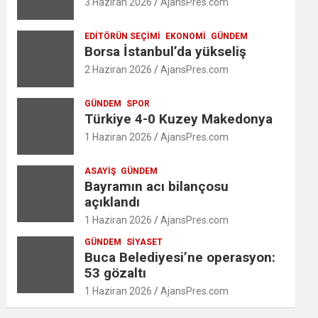
3 Haziran 2026
AjansPres.com
EDITÖRÜN SEÇIMI
EKONOMI
GÜNDEM
Borsa İstanbul’da yükseliş
2 Haziran 2026
AjansPres.com
GÜNDEM
SPOR
Türkiye 4-0 Kuzey Makedonya
1 Haziran 2026
AjansPres.com
ASAYIŞ
GÜNDEM
Bayramın acı bilançosu
açıklandı
1 Haziran 2026
AjansPres.com
GÜNDEM
SIYASET
Buca Belediyesi’ne operasyon:
53 gözaltı
1 Haziran 2026
AjansPres.com