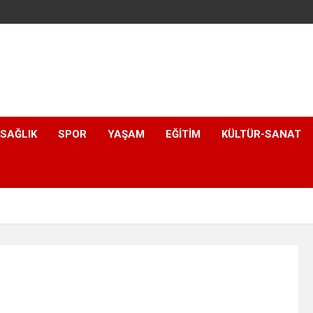
SAĞLIK
SPOR
YAŞAM
EĞITIM
KÜLTÜR-SANAT