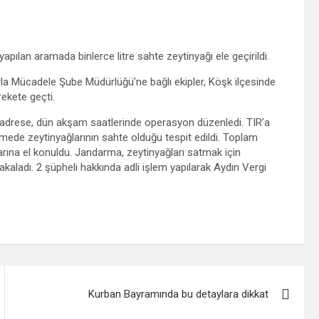
pılan aramada binlerce litre sahte zeytinyağı ele geçirildi.
la Mücadele Şube Müdürlüğü’ne bağlı ekipler, Köşk ilçesinde
rekete geçti.
n adrese, dün akşam saatlerinde operasyon düzenledi. TIR’a
elemede zeytinyağlarının sahte olduğu tespit edildi. Toplam
arına el konuldu. Jandarma, zeytinyağları satmak için
yakaladı. 2 şüpheli hakkında adli işlem yapılarak Aydın Vergi
Kurban Bayramında bu detaylara dikkat