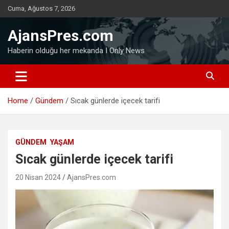
Skip
Cuma, Ağustos 7, 2026
to
content
AjansPres.com
Haberin olduğu her mekanda I Only News
Home
Gündem
Sıcak günlerde içecek tarifi
GÜNDEM
YAŞAM
Sıcak günlerde içecek tarifi
20 Nisan 2024
AjansPres.com