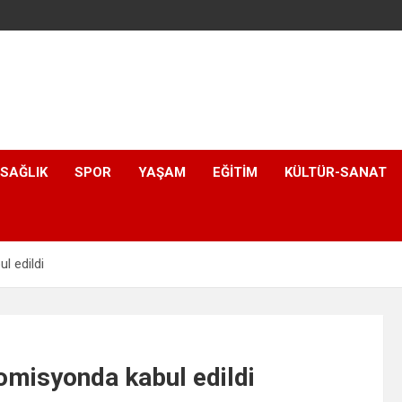
SAĞLIK
SPOR
YAŞAM
EĞITIM
KÜLTÜR-SANAT
l edildi
komisyonda kabul edildi