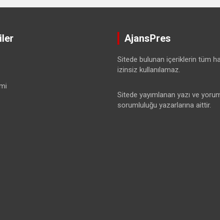
ler
AjansPres
Sitede bulunan içeriklerin tüm hak
izinsiz kullanılamaz.
mi
Sitede yayımlanan yazı ve yorum
sorumluluğu yazarlarına aittir.