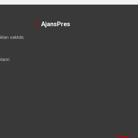
AjansPres
ları saklıdır,
ların