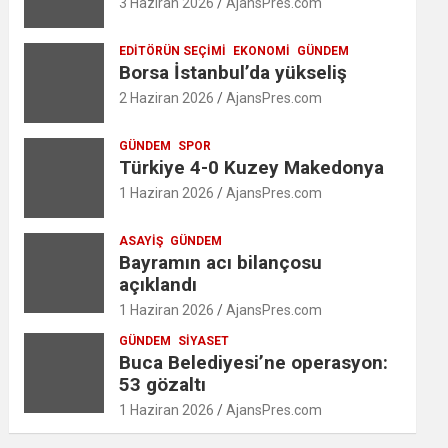
3 Haziran 2026
AjansPres.com
EDITÖRÜN SEÇIMI
EKONOMI
GÜNDEM
Borsa İstanbul’da yükseliş
2 Haziran 2026
AjansPres.com
GÜNDEM
SPOR
Türkiye 4-0 Kuzey Makedonya
1 Haziran 2026
AjansPres.com
ASAYIŞ
GÜNDEM
Bayramın acı bilançosu
açıklandı
1 Haziran 2026
AjansPres.com
GÜNDEM
SIYASET
Buca Belediyesi’ne operasyon:
53 gözaltı
1 Haziran 2026
AjansPres.com