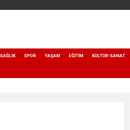
SAĞLIK
SPOR
YAŞAM
EĞITIM
KÜLTÜR-SANAT