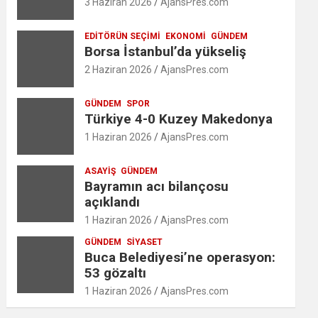
3 Haziran 2026
AjansPres.com
EDITÖRÜN SEÇIMI
EKONOMI
GÜNDEM
Borsa İstanbul’da yükseliş
2 Haziran 2026
AjansPres.com
GÜNDEM
SPOR
Türkiye 4-0 Kuzey Makedonya
1 Haziran 2026
AjansPres.com
ASAYIŞ
GÜNDEM
Bayramın acı bilançosu
açıklandı
1 Haziran 2026
AjansPres.com
GÜNDEM
SIYASET
Buca Belediyesi’ne operasyon:
53 gözaltı
1 Haziran 2026
AjansPres.com