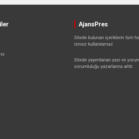
ler
AjansPres
Sitede bulunan içeriklerin tüm hak
izinsiz kullanılamaz.
mi
Sitede yayımlanan yazı ve yorum
sorumluluğu yazarlarına aittir.