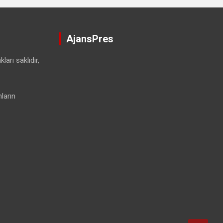
AjansPres
ları saklıdır,
ların