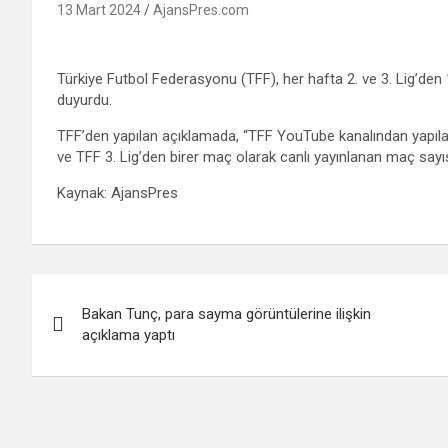
13 Mart 2024
AjansPres.com
Türkiye Futbol Federasyonu (TFF), her hafta 2. ve 3. Lig’d
duyurdu.
TFF’den yapılan açıklamada, “TFF YouTube kanalından yapılan 
ve TFF 3. Lig’den birer maç olarak canlı yayınlanan maç sayısı
Kaynak: AjansPres
Yazı
Bakan Tunç, para sayma görüntülerine ilişkin
gezinmesi
açıklama yaptı