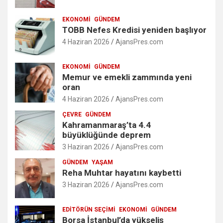
EKONOMI
GÜNDEM
TOBB Nefes Kredisi yeniden başlıyor
4 Haziran 2026
AjansPres.com
EKONOMI
GÜNDEM
Memur ve emekli zammında yeni
oran
4 Haziran 2026
AjansPres.com
ÇEVRE
GÜNDEM
Kahramanmaraş’ta 4.4
büyüklüğünde deprem
3 Haziran 2026
AjansPres.com
GÜNDEM
YAŞAM
Reha Muhtar hayatını kaybetti
3 Haziran 2026
AjansPres.com
EDITÖRÜN SEÇIMI
EKONOMI
GÜNDEM
Borsa İstanbul’da yükseliş