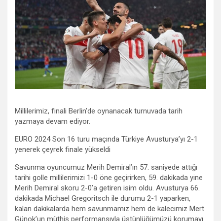
Millilerimiz, finali Berlin’de oynanacak turnuvada tarih
yazmaya devam ediyor.
EURO 2024 Son 16 turu maçında Türkiye Avusturya’yı 2-1
yenerek çeyrek finale yükseldi
Savunma oyuncumuz Merih Demiral’ın 57. saniyede attığı
tarihi golle millilerimizi 1-0 öne geçirirken, 59. dakikada yine
Merih Demiral skoru 2-0’a getiren isim oldu. Avusturya 66.
dakikada Michael Gregoritsch ile durumu 2-1 yaparken,
kalan dakikalarda hem savunmamız hem de kalecimiz Mert
Günok’un müthiş performansıyla üstünlüğümüzü korumayı