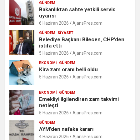
GÜNDEM
Bakanlıktan sahte yetkili servis
uyarısı
6 Haziran 2026
AjansPres.com
GÜNDEM
SIYASET
Belediye Başkanı Bilecen, CHP’den
istifa etti
5 Haziran 2026
AjansPres.com
EKONOMI
GÜNDEM
Kira zam oranı belli oldu
5 Haziran 2026
AjansPres.com
EKONOMI
GÜNDEM
Emekliyi ilgilendiren zam takvimi
netleşti
5 Haziran 2026
AjansPres.com
GÜNDEM
AYM’den nafaka kararı
4 Haziran 2026
AjansPres.com