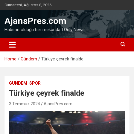
Skip
Cumartesi, Ağustos 8, 2026
to
content
AjansPres.com
Haberin olduğu her mekanda I Only News
Home
Gündem
Türkiye çeyrek finalde
GÜNDEM
SPOR
Türkiye çeyrek finalde
3 Temmuz 2024
AjansPres.com