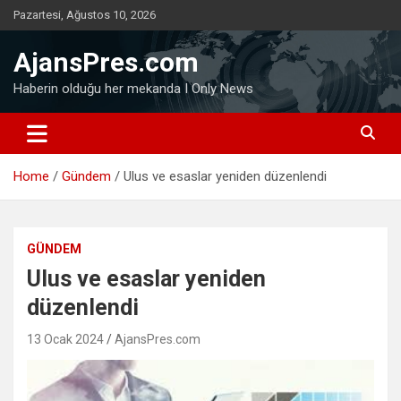
Skip
Pazartesi, Ağustos 10, 2026
to
content
AjansPres.com
Haberin olduğu her mekanda I Only News
Home
Gündem
Ulus ve esaslar yeniden düzenlendi
GÜNDEM
Ulus ve esaslar yeniden
düzenlendi
13 Ocak 2024
AjansPres.com