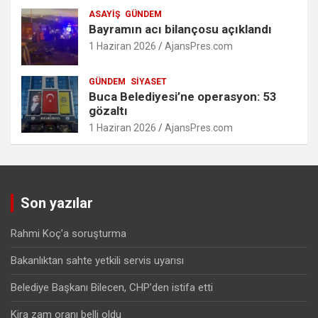
ASAYIŞ
GÜNDEM
Bayramın acı bilançosu açıklandı
1 Haziran 2026
AjansPres.com
GÜNDEM
SIYASET
Buca Belediyesi’ne operasyon: 53
gözaltı
1 Haziran 2026
AjansPres.com
Son yazılar
Rahmi Koç’a soruşturma
Bakanlıktan sahte yetkili servis uyarısı
Belediye Başkanı Bilecen, CHP’den istifa etti
Kira zam oranı belli oldu