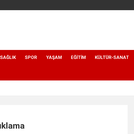
SAĞLIK
SPOR
YAŞAM
EĞITIM
KÜLTÜR-SANAT
uklama