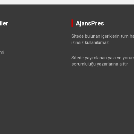
ler
AjansPres
Sitede bulunan içeriklerin tüm hak
izinsiz kullanılamaz.
mi
Sitede yayımlanan yazı ve yorum
sorumluluğu yazarlarına aittir.