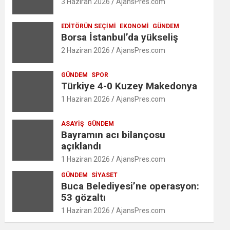
3 Haziran 2026
AjansPres.com
EDITÖRÜN SEÇIMI
EKONOMI
GÜNDEM
Borsa İstanbul’da yükseliş
2 Haziran 2026
AjansPres.com
GÜNDEM
SPOR
Türkiye 4-0 Kuzey Makedonya
1 Haziran 2026
AjansPres.com
ASAYIŞ
GÜNDEM
Bayramın acı bilançosu
açıklandı
1 Haziran 2026
AjansPres.com
GÜNDEM
SIYASET
Buca Belediyesi’ne operasyon:
53 gözaltı
1 Haziran 2026
AjansPres.com