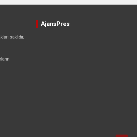
AjansPres
ları saklıdır,
ların