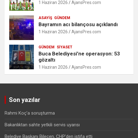
1 Haziran 2026
AjansPres.com
ASAYIŞ
GÜNDEM
Bayramın acı bilançosu açıklandı
1 Haziran 2026
AjansPres.com
GÜNDEM
SIYASET
Buca Belediyesi’ne operasyon: 53
gözaltı
1 Haziran 2026
AjansPres.com
Son yazılar
Rahmi Koç’a soruşturma
Bakanlıktan sahte yetkili servis uyarısı
Belediye Başkanı Bilecen, CHP’den istifa etti