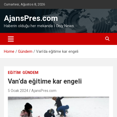
Skip
Cumartesi, Ağustos 8, 2026
to
content
AjansPres.com
Haberin olduğu her mekanda I Only News
Home
Gündem
Van’da eğitime kar engeli
EĞITIM
GÜNDEM
Van’da eğitime kar engeli
5 Ocak 2024
AjansPres.com