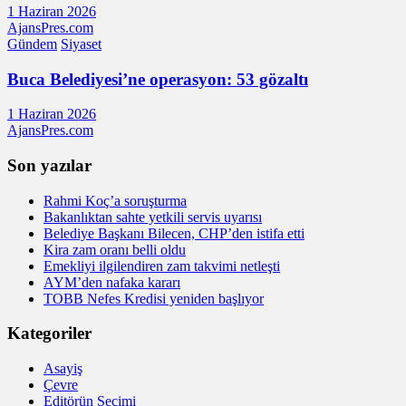
1 Haziran 2026
AjansPres.com
Gündem
Siyaset
Buca Belediyesi’ne operasyon: 53 gözaltı
1 Haziran 2026
AjansPres.com
Son yazılar
Rahmi Koç’a soruşturma
Bakanlıktan sahte yetkili servis uyarısı
Belediye Başkanı Bilecen, CHP’den istifa etti
Kira zam oranı belli oldu
Emekliyi ilgilendiren zam takvimi netleşti
AYM’den nafaka kararı
TOBB Nefes Kredisi yeniden başlıyor
Kategoriler
Asayiş
Çevre
Editörün Seçimi