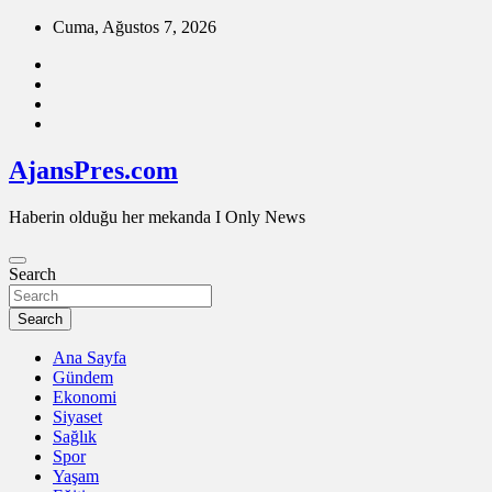
Skip
Cuma, Ağustos 7, 2026
to
content
AjansPres.com
Haberin olduğu her mekanda I Only News
Search
Search
Ana Sayfa
Gündem
Ekonomi
Siyaset
Sağlık
Spor
Yaşam