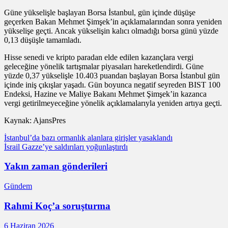
Güne yükselişle başlayan Borsa İstanbul, gün içinde düşüşe
geçerken Bakan Mehmet Şimşek’in açıklamalarından sonra yeniden
yükselişe geçti. Ancak yükselişin kalıcı olmadığı borsa günü yüzde
0,13 düşüşle tamamladı.
Hisse senedi ve kripto paradan elde edilen kazançlara vergi
geleceğine yönelik tartışmalar piyasaları hareketlendirdi. Güne
yüzde 0,37 yükselişle 10.403 puandan başlayan Borsa İstanbul gün
içinde iniş çıkışlar yaşadı. Gün boyunca negatif seyreden BIST 100
Endeksi, Hazine ve Maliye Bakanı Mehmet Şimşek’in kazanca
vergi getirilmeyeceğine yönelik açıklamalarıyla yeniden artıya geçti.
Kaynak: AjansPres
Yazı
İstanbul’da bazı ormanlık alanlara girişler yasaklandı
İsrail Gazze’ye saldırıları yoğunlaştırdı
gezinmesi
Yakın zaman gönderileri
Gündem
Rahmi Koç’a soruşturma
6 Haziran 2026