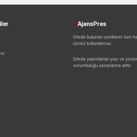
ler
AjansPres
Sitede bulunan içeriklerin tüm hak
izinsiz kullanılamaz.
mi
Sitede yayımlanan yazı ve yorum
sorumluluğu yazarlarına aittir.