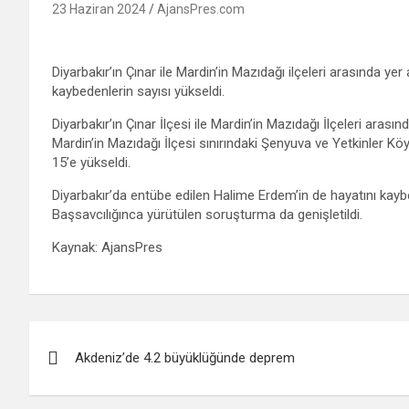
23 Haziran 2024
AjansPres.com
Diyarbakır’ın Çınar ile Mardin’in Mazıdağı ilçeleri arasında ye
kaybedenlerin sayısı yükseldi.
Diyarbakır’ın Çınar İlçesi ile Mardin’in Mazıdağı İlçeleri ara
Mardin’in Mazıdağı İlçesi sınırındaki Şenyuva ve Yetkinler Köy
15’e yükseldi.
Diyarbakır’da entübe edilen Halime Erdem’in de hayatını kaybe
Başsavcılığınca yürütülen soruşturma da genişletildi.
Kaynak: AjansPres
Yazı
Akdeniz’de 4.2 büyüklüğünde deprem
gezinmesi