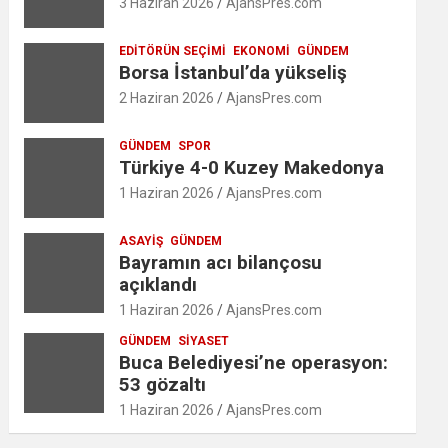
3 Haziran 2026
AjansPres.com
EDITÖRÜN SEÇIMI
EKONOMI
GÜNDEM
Borsa İstanbul’da yükseliş
2 Haziran 2026
AjansPres.com
GÜNDEM
SPOR
Türkiye 4-0 Kuzey Makedonya
1 Haziran 2026
AjansPres.com
ASAYIŞ
GÜNDEM
Bayramın acı bilançosu
açıklandı
1 Haziran 2026
AjansPres.com
GÜNDEM
SIYASET
Buca Belediyesi’ne operasyon:
53 gözaltı
1 Haziran 2026
AjansPres.com