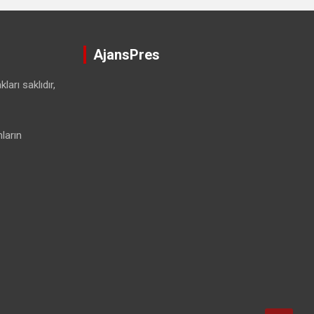
AjansPres
ları saklıdır,
ların