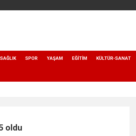
SAĞLIK
SPOR
YAŞAM
EĞITIM
KÜLTÜR-SANAT
5 oldu