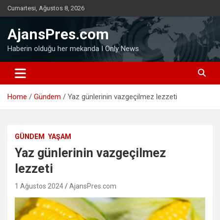
Skip
Cumartesi, Ağustos 8, 2026
to
content
AjansPres.com
Haberin olduğu her mekanda I Only News
Home
Gündem
Yaz günlerinin vazgeçilmez lezzeti
GÜNDEM
YAŞAM
Yaz günlerinin vazgeçilmez
lezzeti
1 Ağustos 2024
AjansPres.com