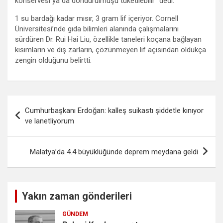
konservesi ya da dondurulmuşu tüketilebilir” dedi.
1 su bardağı kadar mısır, 3 gram lif içeriyor. Cornell
Üniversitesi’nde gıda bilimleri alanında çalışmalarını
sürdüren Dr. Rui Hai Liu, özellikle taneleri koçana bağlayan
kısımların ve dış zarların, çözünmeyen lif açısından oldukça
zengin olduğunu belirtti.
Yazı
Cumhurbaşkanı Erdoğan: kalleş suikastı şiddetle kınıyor
gezinmesi
ve lanetliyorum
Malatya’da 4.4 büyüklüğünde deprem meydana geldi
Yakın zaman gönderileri
GÜNDEM