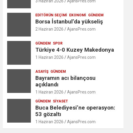
3 Haziran 2026
AjansPres.com
EDITÖRÜN SEÇIMI
EKONOMI
GÜNDEM
Borsa İstanbul’da yükseliş
2 Haziran 2026
AjansPres.com
GÜNDEM
SPOR
Türkiye 4-0 Kuzey Makedonya
1 Haziran 2026
AjansPres.com
ASAYIŞ
GÜNDEM
Bayramın acı bilançosu
açıklandı
1 Haziran 2026
AjansPres.com
GÜNDEM
SIYASET
Buca Belediyesi’ne operasyon:
53 gözaltı
1 Haziran 2026
AjansPres.com