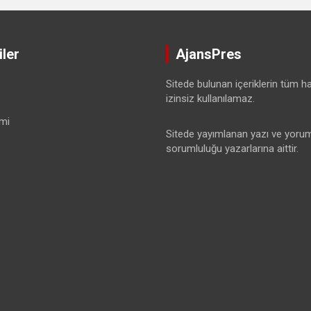
ler
AjansPres
Sitede bulunan içeriklerin tüm hak
izinsiz kullanılamaz.
mi
Sitede yayımlanan yazı ve yorum
sorumluluğu yazarlarına aittir.