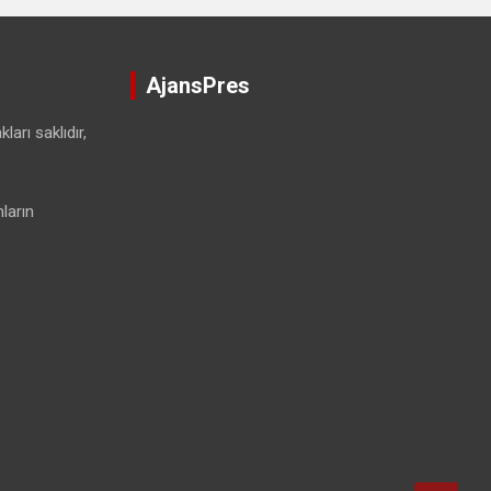
AjansPres
ları saklıdır,
ların