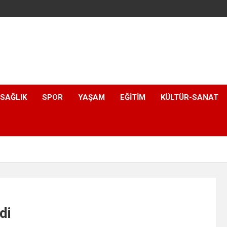
SAĞLIK
SPOR
YAŞAM
EĞITIM
KÜLTÜR-SANAT
di