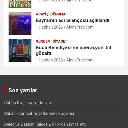
1 Haziran 2026
AjansPres.com
ASAYIŞ
GÜNDEM
Bayramın acı bilançosu açıklandı
1 Haziran 2026
AjansPres.com
GÜNDEM
SIYASET
Buca Belediyesi’ne operasyon: 53
gözaltı
1 Haziran 2026
AjansPres.com
Son yazılar
Rahmi Koç’a soruşturma
Bakanlıktan sahte yetkili servis uyarısı
Belediye Başkanı Bilecen, CHP’den istifa etti