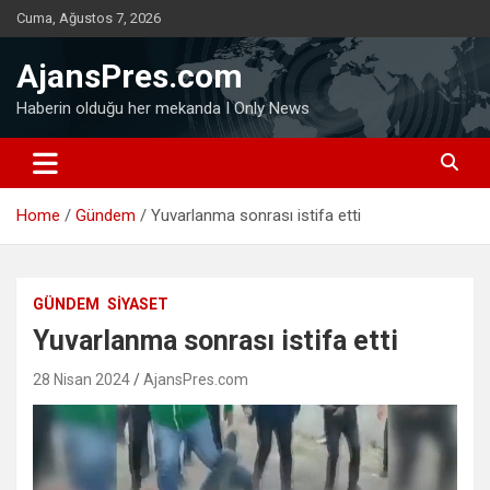
Skip
Cuma, Ağustos 7, 2026
to
content
AjansPres.com
Haberin olduğu her mekanda I Only News
Home
Gündem
Yuvarlanma sonrası istifa etti
GÜNDEM
SIYASET
Yuvarlanma sonrası istifa etti
28 Nisan 2024
AjansPres.com