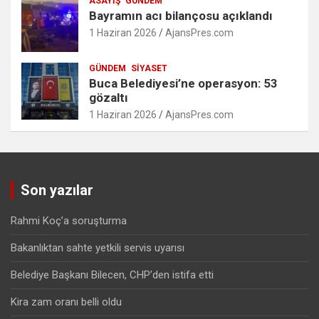
ASAYIŞ
GÜNDEM
Bayramın acı bilançosu açıklandı
1 Haziran 2026
AjansPres.com
GÜNDEM
SIYASET
Buca Belediyesi’ne operasyon: 53
gözaltı
1 Haziran 2026
AjansPres.com
Son yazılar
Rahmi Koç’a soruşturma
Bakanlıktan sahte yetkili servis uyarısı
Belediye Başkanı Bilecen, CHP’den istifa etti
Kira zam oranı belli oldu