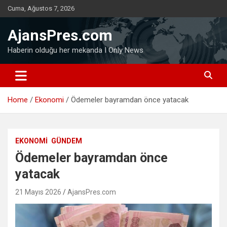
Skip
Cuma, Ağustos 7, 2026
to
content
AjansPres.com
Haberin olduğu her mekanda I Only News
Home
Ekonomi
Ödemeler bayramdan önce yatacak
EKONOMI
GÜNDEM
Ödemeler bayramdan önce
yatacak
21 Mayıs 2026
AjansPres.com