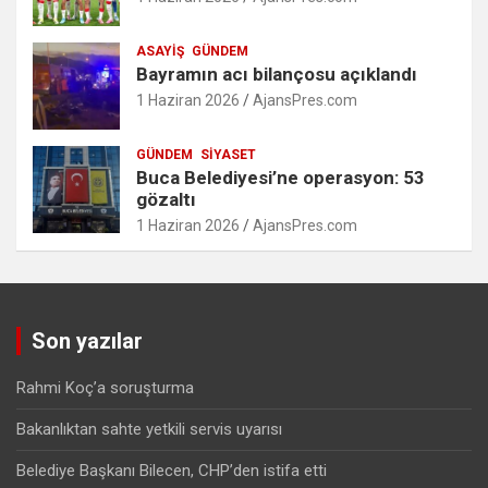
ASAYIŞ
GÜNDEM
Bayramın acı bilançosu açıklandı
1 Haziran 2026
AjansPres.com
GÜNDEM
SIYASET
Buca Belediyesi’ne operasyon: 53
gözaltı
1 Haziran 2026
AjansPres.com
Son yazılar
Rahmi Koç’a soruşturma
Bakanlıktan sahte yetkili servis uyarısı
Belediye Başkanı Bilecen, CHP’den istifa etti