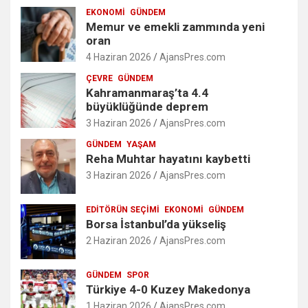
EKONOMI
GÜNDEM
Memur ve emekli zammında yeni
oran
4 Haziran 2026
AjansPres.com
ÇEVRE
GÜNDEM
Kahramanmaraş’ta 4.4
büyüklüğünde deprem
3 Haziran 2026
AjansPres.com
GÜNDEM
YAŞAM
Reha Muhtar hayatını kaybetti
3 Haziran 2026
AjansPres.com
EDITÖRÜN SEÇIMI
EKONOMI
GÜNDEM
Borsa İstanbul’da yükseliş
2 Haziran 2026
AjansPres.com
GÜNDEM
SPOR
Türkiye 4-0 Kuzey Makedonya
1 Haziran 2026
AjansPres.com