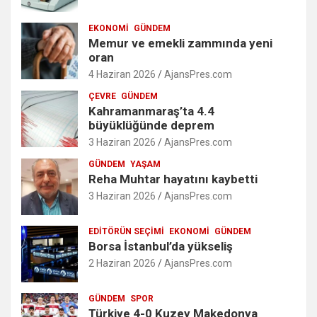
EKONOMI
GÜNDEM
Memur ve emekli zammında yeni
oran
4 Haziran 2026
AjansPres.com
ÇEVRE
GÜNDEM
Kahramanmaraş’ta 4.4
büyüklüğünde deprem
3 Haziran 2026
AjansPres.com
GÜNDEM
YAŞAM
Reha Muhtar hayatını kaybetti
3 Haziran 2026
AjansPres.com
EDITÖRÜN SEÇIMI
EKONOMI
GÜNDEM
Borsa İstanbul’da yükseliş
2 Haziran 2026
AjansPres.com
GÜNDEM
SPOR
Türkiye 4-0 Kuzey Makedonya