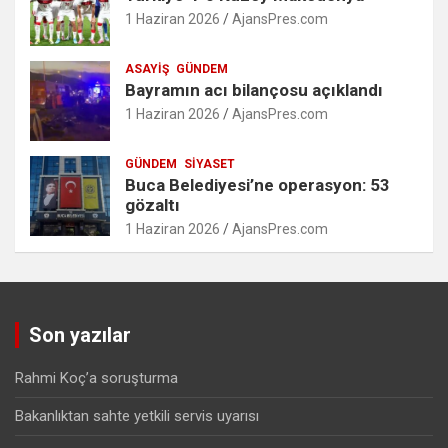
1 Haziran 2026
AjansPres.com
ASAYIŞ
GÜNDEM
Bayramın acı bilançosu açıklandı
1 Haziran 2026
AjansPres.com
GÜNDEM
SIYASET
Buca Belediyesi’ne operasyon: 53
gözaltı
1 Haziran 2026
AjansPres.com
Son yazılar
Rahmi Koç’a soruşturma
Bakanlıktan sahte yetkili servis uyarısı