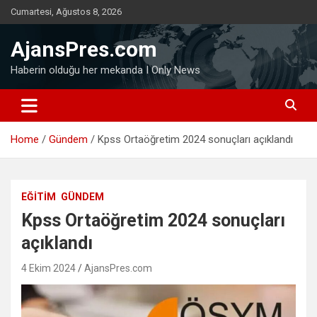
Skip
Cumartesi, Ağustos 8, 2026
to
content
AjansPres.com
Haberin olduğu her mekanda I Only News
Home
Gündem
Kpss Ortaöğretim 2024 sonuçları açıklandı
EĞITIM
GÜNDEM
Kpss Ortaöğretim 2024 sonuçları
açıklandı
4 Ekim 2024
AjansPres.com