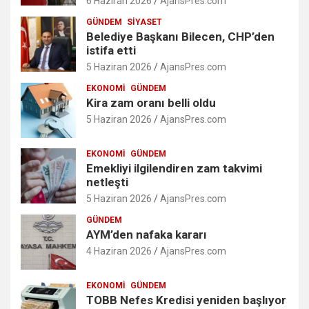
6 Haziran 2026
AjansPres.com
GÜNDEM
SIYASET
Belediye Başkanı Bilecen, CHP’den
istifa etti
5 Haziran 2026
AjansPres.com
EKONOMI
GÜNDEM
Kira zam oranı belli oldu
5 Haziran 2026
AjansPres.com
EKONOMI
GÜNDEM
Emekliyi ilgilendiren zam takvimi
netleşti
5 Haziran 2026
AjansPres.com
GÜNDEM
AYM’den nafaka kararı
4 Haziran 2026
AjansPres.com
EKONOMI
GÜNDEM
TOBB Nefes Kredisi yeniden başlıyor