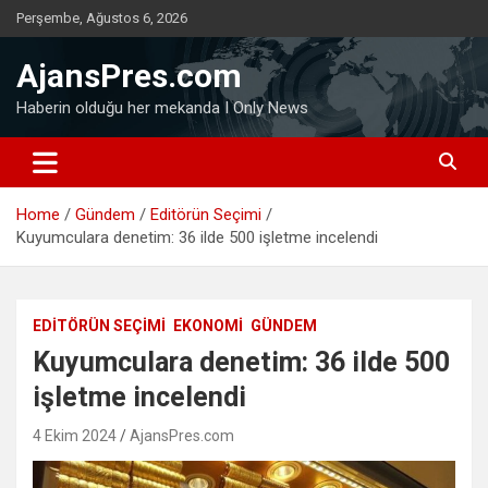
Skip
Perşembe, Ağustos 6, 2026
to
content
AjansPres.com
Haberin olduğu her mekanda I Only News
Home
Gündem
Editörün Seçimi
Kuyumculara denetim: 36 ilde 500 işletme incelendi
EDITÖRÜN SEÇIMI
EKONOMI
GÜNDEM
Kuyumculara denetim: 36 ilde 500
işletme incelendi
4 Ekim 2024
AjansPres.com