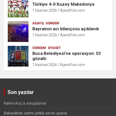
Türkiye 4-0 Kuzey Makedonya
1 Haziran 2026
AjansPres.com
ASAYIŞ
GÜNDEM
Bayramın acı bilançosu açıklandı
1 Haziran 2026
AjansPres.com
GÜNDEM
SIYASET
Buca Belediyesi’ne operasyon: 53
gözaltı
1 Haziran 2026
AjansPres.com
Son yazılar
Rahmi Koç’a soruşturma
Bakanlıktan sahte yetkili servis uyarısı